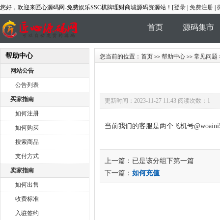
您好，欢迎来匠心源码网-免费娱乐SSC棋牌理财商城源码资源站！[
登录
|
免费注册
|
首页
源码集市
帮助中心
商家风采
您当前的位置：
首页
帮助中心
常见问题
>>
>>
网站公告
公告列表
买家指南
更新时间：2023-11-27 11:43 阅读次数：1
如何注册
当前我们的客服是两个飞机号@
woai
如何购买
搜索商品
支付方式
上一篇：已是该分组下第一篇
卖家指南
下一篇：
如何充值
如何出售
收费标准
入驻签约